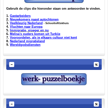
Gebruik de clips die hieronder staan om antwoorden te vinden.
1.
Gastarbeiders
2.
Nieuwkomers naast autochtonen
3.
Veelkleurig Nederland
- Schooltv/Klokhuis
4.
Vluchten naar Europa
5.
Immigratie, vroeger en nu
6.
Melisa's ouders komen uit Turkije
7.
Vooroordelen, als je elkaars cultuur niet kent
8.
Nederland migratieland
9.
Wereldgodsdiensten