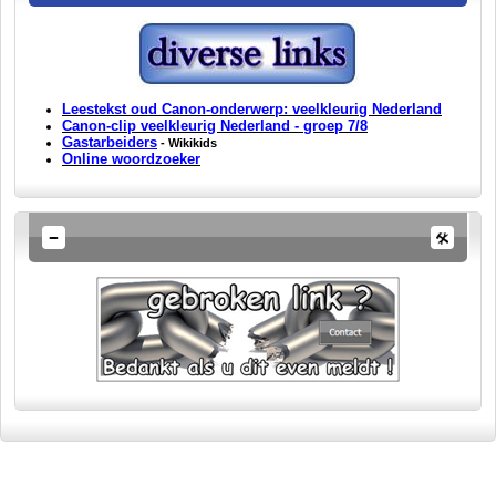
Leestekst oud Canon-onderwerp: veelkleurig Nederland
Canon-clip veelkleurig Nederland - groep 7/8
G
a
starbeiders
- Wikikids
Online woordzoeker